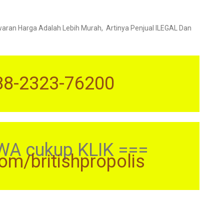
an Harga Adalah Lebih Murah, Artinya Penjual ILEGAL Dan
88-2323-76200
WA cukup KLIK ===
com/britishpropolis