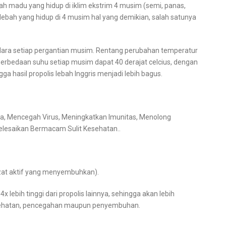
ah madu yang hidup di iklim ekstrim 4 musim (semi, panas,
ah lebah yang hidup di 4 musim hal yang demikian, salah satunya
ara setiap pergantian musim. Rentang perubahan temperatur
 perbedaan suhu setiap musim dapat 40 derajat celcius, dengan
ga hasil propolis lebah Inggris menjadi lebih bagus.
na, Mencegah Virus, Meningkatkan Imunitas, Menolong
esaikan Bermacam Sulit Kesehatan..
(zat aktif yang menyembuhkan).
 lebih tinggi dari propolis lainnya, sehingga akan lebih
esehatan, pencegahan maupun penyembuhan.