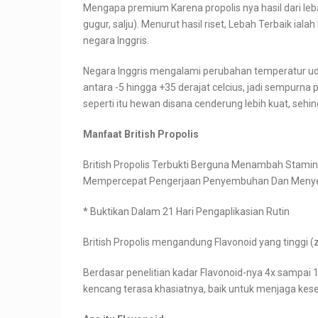
Mengapa premium Karena propolis nya hasil dari leb
gugur, salju). Menurut hasil riset, Lebah Terbaik ial
negara Inggris.
Negara Inggris mengalami perubahan temperatur ud
antara -5 hingga +35 derajat celcius, jadi sempurna
seperti itu hewan disana cenderung lebih kuat, sehing
Manfaat British Propolis
British Propolis Terbukti Berguna Menambah Stami
Mempercepat Pengerjaan Penyembuhan Dan Menyel
* Buktikan Dalam 21 Hari Pengaplikasian Rutin
British Propolis mengandung Flavonoid yang tinggi 
Berdasar penelitian kadar Flavonoid-nya 4x sampai 14x
kencang terasa khasiatnya, baik untuk menjaga k