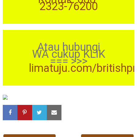
2323-76200
Atau hubungi
WA cukup KLIK
=== >>>
limatuju.com/britishp