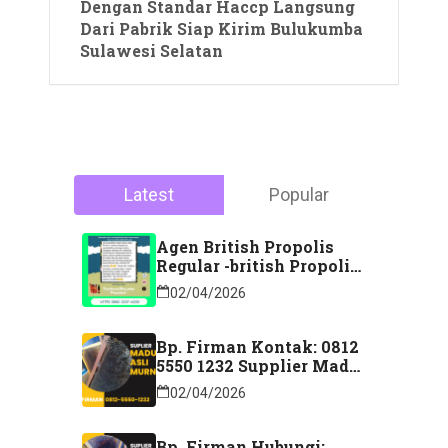
Dengan Standar Haccp Langsung
Dari Pabrik Siap Kirim Bulukumba
Sulawesi Selatan
Latest
Popular
Agen British Propolis
Regular -british Propolis
Regular Di Majene
02/04/2026
Sulawesi Barat Hubungi
Kontak: 088 2323 76200
Bp. Firman Kontak: 0812
5550 1232 Supplier Madu
Asli Murni Sidoarjo
02/04/2026
Jawa Timur
Bp. Firman Hubungi: