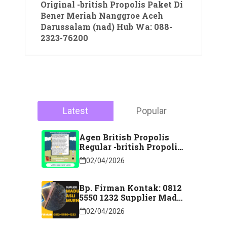
Original -british Propolis Paket Di
Bener Meriah Nanggroe Aceh
Darussalam (nad) Hub Wa: 088-
2323-76200
Latest
Popular
Agen British Propolis
Regular -british Propolis
Regular Di Majene
02/04/2026
Sulawesi Barat Hubungi
Kontak: 088 2323 76200
Bp. Firman Kontak: 0812
5550 1232 Supplier Madu
Asli Murni Sidoarjo
02/04/2026
Jawa Timur