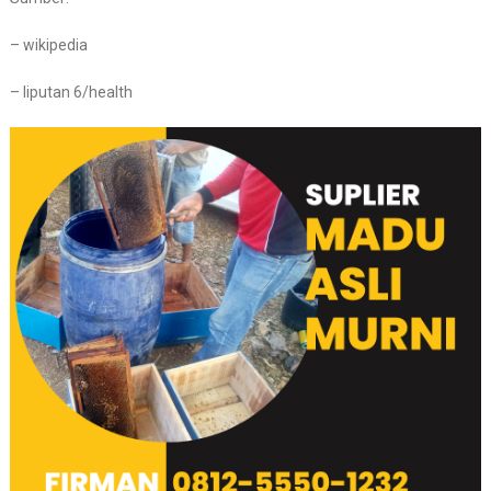
– wikipedia
– liputan 6/health