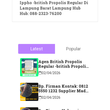
Ippho -british Propolis Regular Di
Lampung Barat Lampung Hub
Hub: 088-2323-76200
Latest
Popular
Agen British Propolis
Regular -british Propolis
Regular Di Majene
02/04/2026
Sulawesi Barat Hubungi
Kontak: 088 2323 76200
Bp. Firman Kontak: 0812
5550 1232 Supplier Madu
Asli Murni Sidoarjo
02/04/2026
Jawa Timur