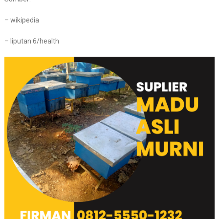
– wikipedia
– liputan 6/health