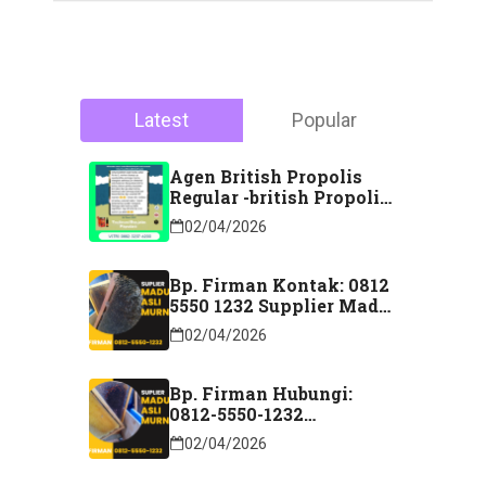
Latest
Popular
Agen British Propolis
Regular -british Propolis
Regular Di Majene
02/04/2026
Sulawesi Barat Hubungi
Kontak: 088 2323 76200
Bp. Firman Kontak: 0812
5550 1232 Supplier Madu
Asli Murni Sidoarjo
02/04/2026
Jawa Timur
Bp. Firman Hubungi:
0812-5550-1232
Distributor Madu Murni
02/04/2026
Lubuk Linggau Sumatera
Selatan