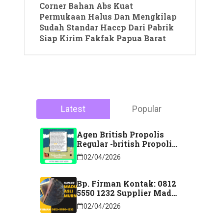
Corner Bahan Abs Kuat
Permukaan Halus Dan Mengkilap
Sudah Standar Haccp Dari Pabrik
Siap Kirim Fakfak Papua Barat
Latest
Popular
Agen British Propolis
Regular -british Propolis
Regular Di Majene
02/04/2026
Sulawesi Barat Hubungi
Kontak: 088 2323 76200
Bp. Firman Kontak: 0812
5550 1232 Supplier Madu
Asli Murni Sidoarjo
02/04/2026
Jawa Timur