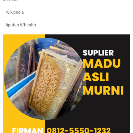
– wikipedia
– liputan 6/health