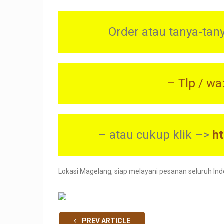
Order atau tanya-tan
– Tlp / w
– atau cukup klik –>
ht
Lokasi Magelang, siap melayani pesanan seluruh In
PREV ARTICLE