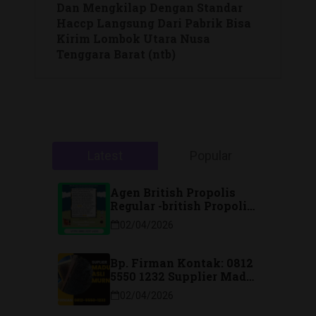
Dan Mengkilap Dengan Standar
Haccp Langsung Dari Pabrik Bisa
Kirim Lombok Utara Nusa
Tenggara Barat (ntb)
Latest
Popular
Agen British Propolis
Regular -british Propolis
Regular Di Majene
02/04/2026
Sulawesi Barat Hubungi
Kontak: 088 2323 76200
Bp. Firman Kontak: 0812
5550 1232 Supplier Madu
Asli Murni Sidoarjo
02/04/2026
Jawa Timur