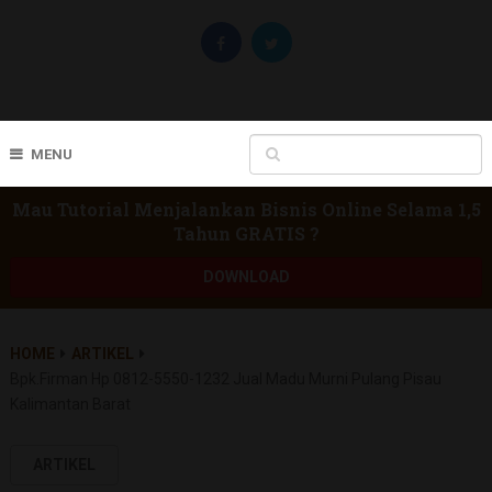
MENU
Mau Tutorial Menjalankan Bisnis Online Selama 1,5
Tahun GRATIS ?
DOWNLOAD
HOME
ARTIKEL
Bpk.firman Hp 0812-5550-1232 Jual Madu Murni Pulang Pisau
Kalimantan Barat
ARTIKEL