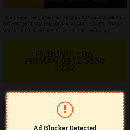
Kami melayani pengiriman Madu ke kota SULAWESI, LAMONGAN,
PURWOREJO, SERAM, LOMBOK, MAKASSAR, SULAWESI UTARA,
MALANG, SRAGEN, MALAYSIA atau kota Indonesia lainnya
HUBUNGI : Bp.
FIRMAN 0812 5550
1232
Ad Blocker Detected