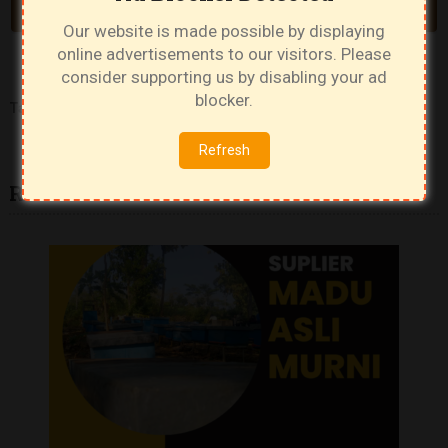
PREV ARTICLE
NEXT ARTICLE
Our website is made possible by displaying
online advertisements to our visitors. Please
consider supporting us by disabling your ad
blocker.
Tags:
Array
Refresh
Related Articles