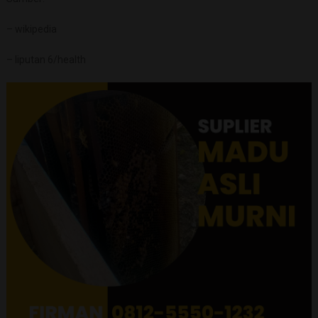
– wikipedia
– liputan 6/health