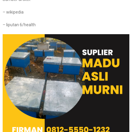
– wikipedia
– liputan 6/health