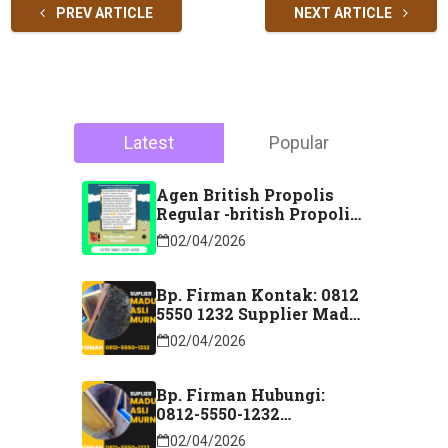
PREV ARTICLE
NEXT ARTICLE
Latest
Popular
Agen British Propolis
Regular -british Propolis
Regular Di Majene
02/04/2026
Sulawesi Barat Hubungi
Kontak: 088 2323 76200
Bp. Firman Kontak: 0812
5550 1232 Supplier Madu
Asli Murni Sidoarjo
02/04/2026
Jawa Timur
Bp. Firman Hubungi:
0812-5550-1232
Distributor Madu Murni
02/04/2026