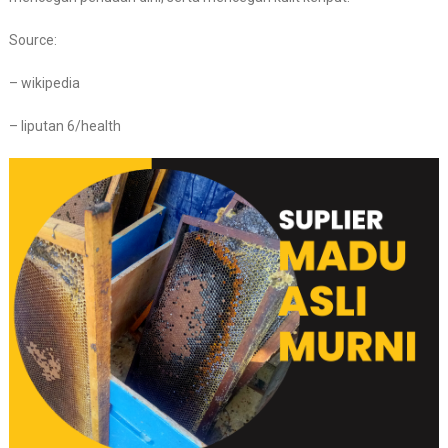
Source:
– wikipedia
– liputan 6/health