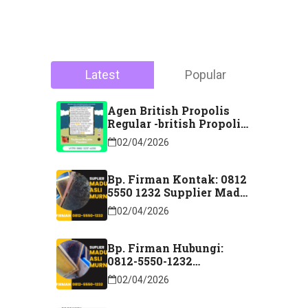
Latest
Popular
Agen British Propolis
Regular -british Propolis
Regular Di Majene
02/04/2026
Sulawesi Barat Hubungi
Kontak: 088 2323 76200
Bp. Firman Kontak: 0812
5550 1232 Supplier Madu
Asli Murni Sidoarjo
02/04/2026
Jawa Timur
Bp. Firman Hubungi:
0812-5550-1232
Distributor Madu Murni
02/04/2026
Lubuk Linggau Sumatera
Selatan