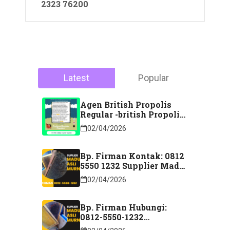
2323 76200
Latest
Popular
Agen British Propolis
Regular -british Propolis
Regular Di Majene
02/04/2026
Sulawesi Barat Hubungi
Kontak: 088 2323 76200
Bp. Firman Kontak: 0812
5550 1232 Supplier Madu
Asli Murni Sidoarjo
02/04/2026
Jawa Timur
Bp. Firman Hubungi:
0812-5550-1232
Distributor Madu Murni