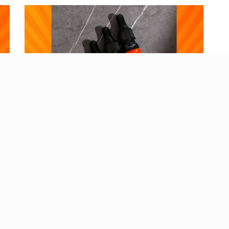
Distributor British Propolis
Reguler -british Propolis Ippho Di
Halmahera Selatan Maluku Utara
Hubungi Hp: 088-2323-76200