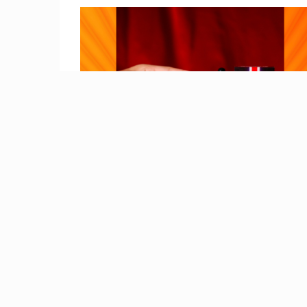
Beli British Propolis Original -
british Propolis Regular Di
Pangandaran Jawa Barat Kontak
088 2323 76200