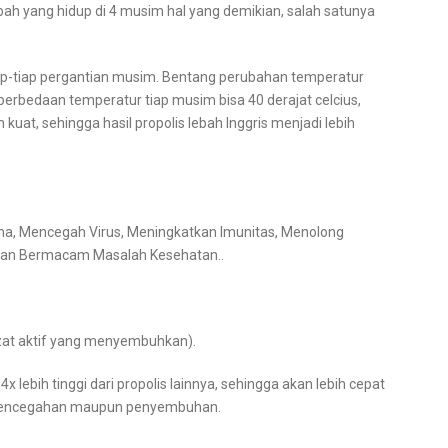
 lebah yang hidup di 4 musim hal yang demikian, salah satunya
ap-tiap pergantian musim. Bentang perubahan temperatur
 perbedaan temperatur tiap musim bisa 40 derajat celcius,
kuat, sehingga hasil propolis lebah Inggris menjadi lebih
na, Mencegah Virus, Meningkatkan Imunitas, Menolong
an Bermacam Masalah Kesehatan..
(zat aktif yang menyembuhkan).
 lebih tinggi dari propolis lainnya, sehingga akan lebih cepat
, pencegahan maupun penyembuhan.