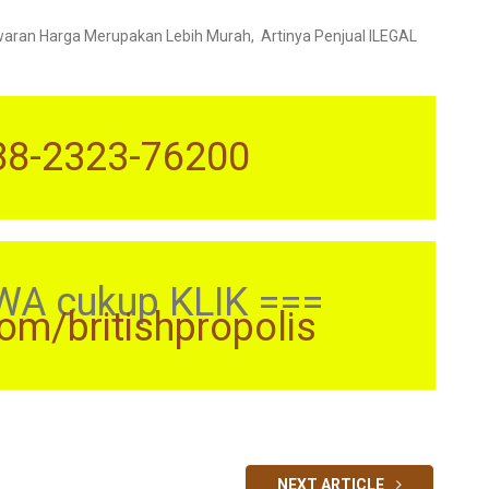
ran Harga Merupakan Lebih Murah, Artinya Penjual ILEGAL
88-2323-76200
WA cukup KLIK ===
com/britishpropolis
NEXT ARTICLE