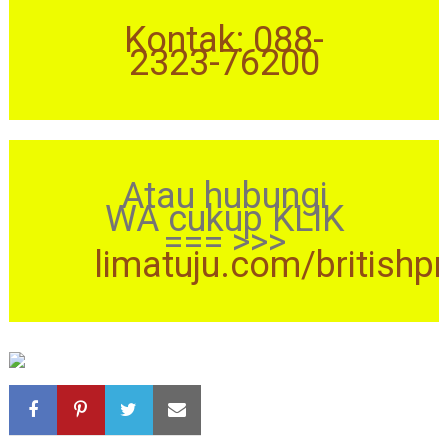
Kontak: 088-
2323-76200
Atau hubungi
WA cukup KLIK
=== >>>
limatuju.com/britishp