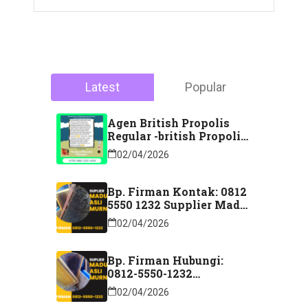
Latest
Popular
Agen British Propolis
Regular -british Propolis
Regular Di Majene
02/04/2026
Sulawesi Barat Hubungi
Kontak: 088 2323 76200
Bp. Firman Kontak: 0812
5550 1232 Supplier Madu
Asli Murni Sidoarjo
02/04/2026
Jawa Timur
Bp. Firman Hubungi:
0812-5550-1232
Distributor Madu Murni
02/04/2026
Lubuk Linggau Sumatera