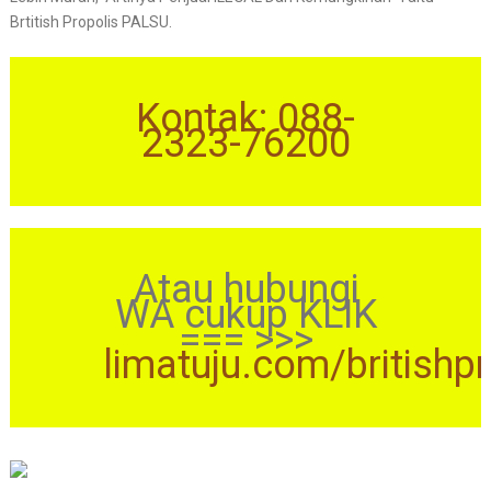
Brtitish Propolis PALSU.
Kontak: 088-
2323-76200
Atau hubungi
WA cukup KLIK
=== >>>
limatuju.com/britishp