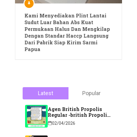
Kami Menyediakan Plint Lantai
Sudut Luar Bahan Abs Kuat
Permukaan Halus Dan Mengkilap
Dengan Standar Haccp Langsung
Dari Pabrik Siap Kirim Sarmi
Papua
Latest
Popular
Agen British Propolis
Regular -british Propolis
Regular Di Majene
02/04/2026
Sulawesi Barat Hubungi
Kontak: 088 2323 76200