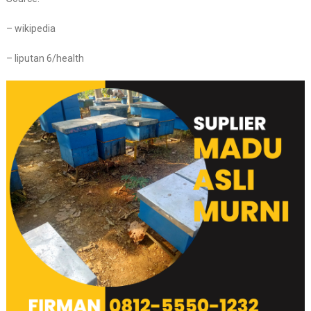
– wikipedia
– liputan 6/health