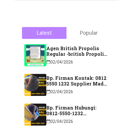
Latest
Popular
Agen British Propolis
Regular -british Propolis
Regular Di Majene
02/04/2026
Sulawesi Barat Hubungi
Kontak: 088 2323 76200
Bp. Firman Kontak: 0812
5550 1232 Supplier Madu
Asli Murni Sidoarjo
02/04/2026
Jawa Timur
Bp. Firman Hubungi:
0812-5550-1232
Distributor Madu Murni
02/04/2026
Lubuk Linggau Sumatera
Selatan