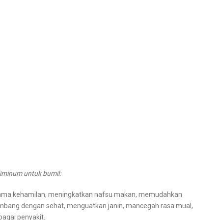
diminum untuk bumil:
lama kehamilan, meningkatkan nafsu makan, memudahkan
mbang dengan sehat, menguatkan janin, mancegah rasa mual,
agai penyakit.