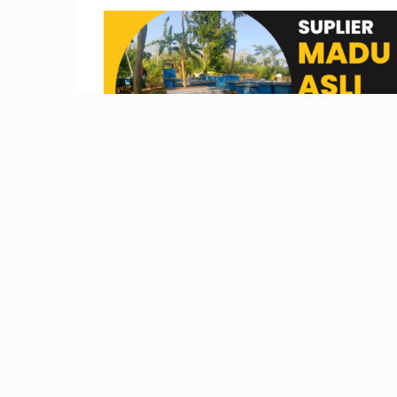
Bp. Firman Hubungi: 0812-5550-
1232 Grosir Madu Murni Asli
Kampar Riau