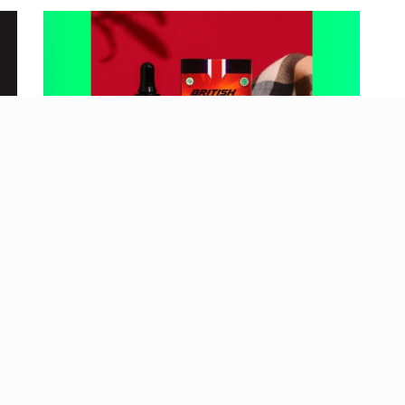
Gratis Ongkir British Propolis
Resmi Imunitas -british Propolis
Ippho Di Indramayu Jawa Barat
Hub Hubungi: 088-2323-76200