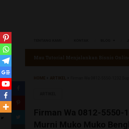
TENTANG KAMI
KONTAK
BLOG
Mau Tutorial Menjalankan Bisnis Onlin
HOME
ARTIKEL
Firman Wa 0812-5550-1232 Supp
ARTIKEL
Firman Wa 0812-5550-12
Murni Muko Muko Beng