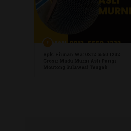
Related Articles
Suplier British Propolis Resmi
Distributor -british Propolis Ippho
Original Di Kepulauan Siau
Tagulandang Biaro (sitaro)
Sulawesi Utara Hub Hp 088-2323-
76200