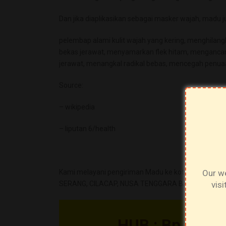
Dan jika diaplikasikan sebagai masker wajah, madu j
pelembap alami kulit wajah yang kering, menghilan
bekas jerawat, menyamarkan flek hitam, mengancan
jerawat, menangkal radikal bebas, mencegah penuaan
Source:
– wikipedia
– liputan 6/health
Our we
vis