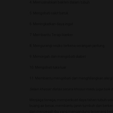
4. Memusnahkan bakteri dalam tubuh
5. Mengobati sakit batuk
6. Meningkatkan daya ingat
7. Membantu Terapi kanker
8. Mengurangi resiko terkena serangan jantung
9. Mencegah dan mengobati diabet
10. Mengobati luka luar
11. Membantu mengobati dan menghilangkan alergi
Selain khasiat diatas secara khusus madu juga baik
Menjaga tenaga, memperkuat daya tahan tubuh se
buang air besar, membantu janin tumbuh dan berk
dan mencegah ibu yang mengandung terserang berb