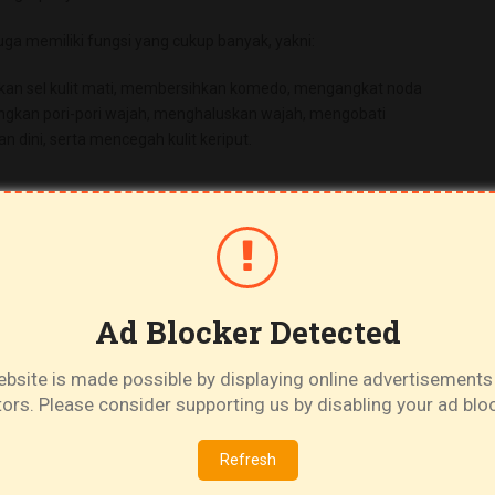
uga memiliki fungsi yang cukup banyak, yakni:
gkan sel kulit mati, membersihkan komedo, mengangkat noda
gkan pori-pori wajah, menghaluskan wajah, mengobati
 dini, serta mencegah kulit keriput.
Ad Blocker Detected
bsite is made possible by displaying online advertisements
itors. Please consider supporting us by disabling your ad bloc
Refresh