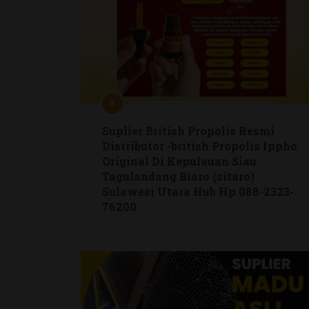
Kami melayani pengiriman Madu ke kota YOGYAKA
SERANG, CILACAP, NUSA TENGGARA BARAT, PROBOLI
HUB : Bp. FIR
PREV ARTICLE
Tags:
Array