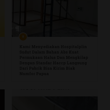
RTA, BANTEN, MALUKU UTARA, BEKASI, PANGKAL PINANG,
NGGO, WONOGIRI atau kota Indonesia lainnya
MAN 0812 5550 1232
NEXT ARTICLE