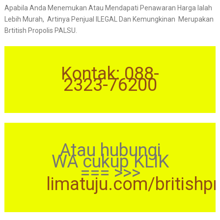
Apabila Anda Menemukan Atau Mendapati Penawaran Harga Ialah
Lebih Murah, Artinya Penjual ILEGAL Dan Kemungkinan Merupakan
Brtitish Propolis PALSU.
Kontak: 088-
2323-76200
Atau hubungi
WA cukup KLIK
=== >>>
limatuju.com/britishp