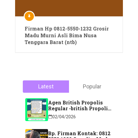
Firman Hp 0812-5550-1232 Grosir
Madu Murni Asli Bima Nusa
Tenggara Barat (ntb)
Latest
Popular
Agen British Propolis
Regular -british Propolis
Regular Di Majene
02/04/2026
Sulawesi Barat Hubungi
Kontak: 088 2323 76200
Bp. Firman Kontak: 0812