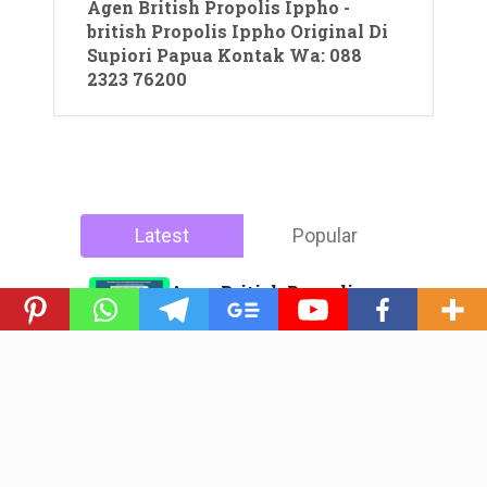
Agen British Propolis Ippho -
british Propolis Ippho Original Di
Supiori Papua Kontak Wa: 088
2323 76200
Latest
Popular
Agen British Propolis
Regular -british Propolis
Regular Di Majene
02/04/2026
Sulawesi Barat Hubungi
Kontak: 088 2323 76200
Bp. Firman Kontak: 0812
5550 1232 Supplier Madu
Asli Murni Sidoarjo
02/04/2026
Jawa Timur