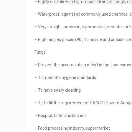
– Highly durable with high impact strenght, tough, rig
– Waterproof, against all commonly used chemical c
– Very straight, precision, symmetrical, smooth surf
– Right angled pieces (90 ) for inside and outside co
Fungsi:
– Prevent the accumulation of dirt in the floor corner
– To meet the hygiene standards
– To have easily cleaning
– To fulfill the requirement of HACCP (Hazard Analysi
– Hosptal, hotel and kitchen
– Food processing industry, supermarket