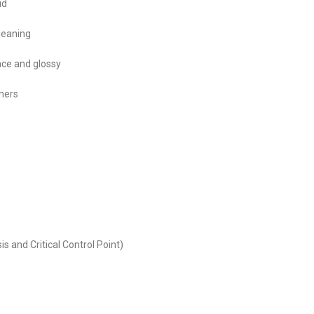
id
leaning
ace and glossy
rners
s and Critical Control Point)