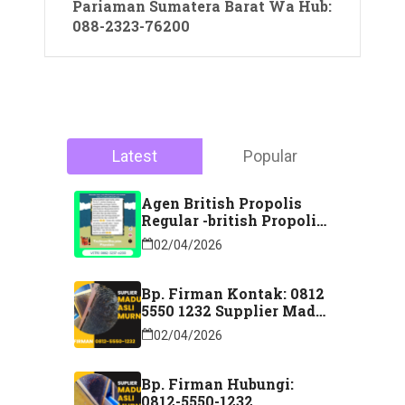
Pariaman Sumatera Barat Wa Hub:
088-2323-76200
Latest
Popular
Agen British Propolis
Regular -british Propolis
Regular Di Majene
02/04/2026
Sulawesi Barat Hubungi
Kontak: 088 2323 76200
Bp. Firman Kontak: 0812
5550 1232 Supplier Madu
Asli Murni Sidoarjo
02/04/2026
Jawa Timur
Bp. Firman Hubungi:
0812-5550-1232