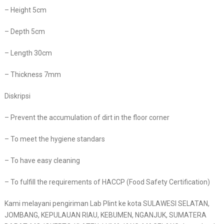
– Height 5cm
– Depth 5cm
– Length 30cm
– Thickness 7mm
Diskripsi
– Prevent the accumulation of dirt in the floor corner
– To meet the hygiene standars
– To have easy cleaning
– To fulfill the requirements of HACCP (Food Safety Certification)
Kami melayani pengiriman Lab Plint ke kota SULAWESI SELATAN,
JOMBANG, KEPULAUAN RIAU, KEBUMEN, NGANJUK, SUMATERA