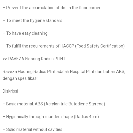
– Prevent the accumulation of dirt in the floor corner
– To meet the hygiene standars
– To have easy cleaning
– To fulfill the requirements of HACCP (Food Safety Certification)
>> RAVEZA Flooring Radius PLINT
Raveza Flooring Radius Plint adalah Hospital Plint dari bahan ABS,
dengan spesifikasi:
Diskripsi
– Basic material: ABS (Acrylonitrile Butadiene Styrene)
– Hygienically through rounded shape (Radius 4cm)
– Solid material without cavities