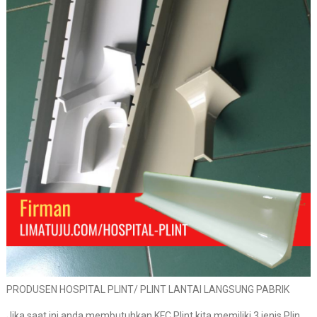
PRODUSEN HOSPITAL PLINT/ PLINT LANTAI LANGSUNG PABRIK
Jika saat ini anda membutuhkan KFC Plint kita memiliki 3 jenis Plin