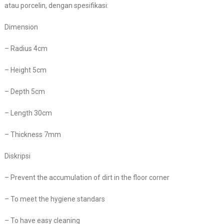
atau porcelin, dengan spesifikasi:
Dimension
– Radius 4cm
– Height 5cm
– Depth 5cm
– Length 30cm
– Thickness 7mm
Diskripsi
– Prevent the accumulation of dirt in the floor corner
– To meet the hygiene standars
– To have easy cleaning