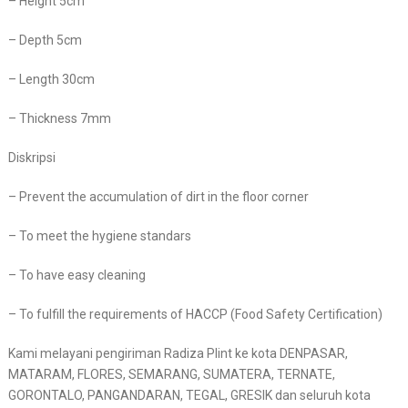
– Height 5cm
– Depth 5cm
– Length 30cm
– Thickness 7mm
Diskripsi
– Prevent the accumulation of dirt in the floor corner
– To meet the hygiene standars
– To have easy cleaning
– To fulfill the requirements of HACCP (Food Safety Certification)
Kami melayani pengiriman Radiza Plint ke kota DENPASAR,
MATARAM, FLORES, SEMARANG, SUMATERA, TERNATE,
GORONTALO, PANGANDARAN, TEGAL, GRESIK dan seluruh kota