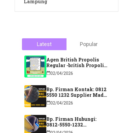
Lampung
Latest
Popular
Agen British Propolis
Regular -british Propolis
Regular Di Majene
02/04/2026
Sulawesi Barat Hubungi
Kontak: 088 2323 76200
Bp. Firman Kontak: 0812
5550 1232 Supplier Madu
Asli Murni Sidoarjo
02/04/2026
Jawa Timur
Bp. Firman Hubungi:
0812-5550-1232
Distributor Madu Murni
02/04/2026