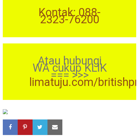
Kontak: 088-
2323-76200
Atau hubungi
WA cukup KLIK
=== >>>
limatuju.com/britishp