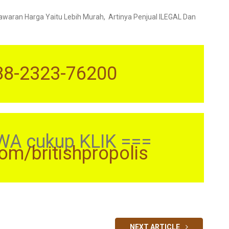
ran Harga Yaitu Lebih Murah, Artinya Penjual ILEGAL Dan
88-2323-76200
WA cukup KLIK ===
com/britishpropolis
NEXT ARTICLE