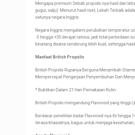
Mengapa premium Sebab propolis nya hasil dari leba
gugur, salju). Menurut hasil riset, Lebah Terbaik ada
satunya negara Inggris.
Negara Inggris mengalami perubahan temperatur ud
-5 hingga +35 derajat celcius, jadi total perbedaan s
binatang disana cenderung lebih kuat, sehingga hasil
Manfaat British Propolis
British Propolis Rupanya Berguna Menambah Stami
Mempercepat Pengerjaan Penyembuhan Dan Menyel
* Buktikan Dalam 21 Hari Pemakaian Rutin
British Propolis mengandung Flavonoid yang tinggi 
Berdasar penelitian kadar Flavonoid-nya 4x hingga 14x
terasa khasiatnya, bagus untuk menjaga kesehat