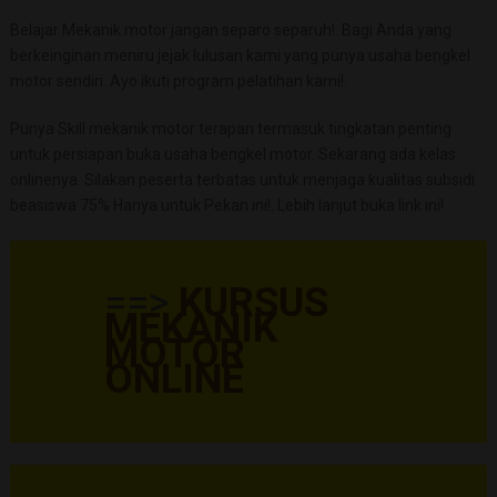
Belajar Mekanik motor jangan separo separuh!. Bagi Anda yang
berkeinginan meniru jejak lulusan kami yang punya usaha bengkel
motor sendiri. Ayo ikuti program pelatihan kami!.
Punya Skill mekanik motor terapan termasuk tingkatan penting
untuk persiapan buka usaha bengkel motor. Sekarang ada kelas
onlinenya. Silakan peserta terbatas untuk menjaga kualitas subsidi
beasiswa 75% Hanya untuk Pekan ini!. Lebih lanjut buka link ini!
==>
KURSUS
MEKANIK
MOTOR
ONLINE