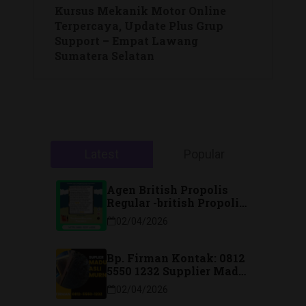
Kursus Mekanik Motor Online
Terpercaya, Update Plus Grup
Support – Empat Lawang
Sumatera Selatan
Latest
Popular
Agen British Propolis
Regular -british Propolis
Regular Di Majene
02/04/2026
Sulawesi Barat Hubungi
Kontak: 088 2323 76200
Bp. Firman Kontak: 0812
5550 1232 Supplier Madu
Asli Murni Sidoarjo
02/04/2026
Jawa Timur