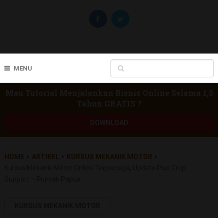
MENU
Mau Tutorial Menjalankan Bisnis Online Selama 1,5
Tahun GRATIS ?
DOWNLOAD
HOME
ARTIKEL
KURSUS MEKANIK MOTOR
Kursus Mekanik Motor Online Terpercaya, Update Plus Grup
Support – Puncak Papua
KURSUS MEKANIK MOTOR